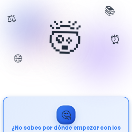
📚
🤯
⚖️
⏰
🌐
🤔
¿No sabes por dónde empezar con los