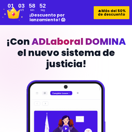
01
03
58
50
🔥Más del 50%
Días
Hrs
Min
Seg
de descuento
¡Descuento por
lanzamiento! 😱
¡Con
ADLaboral DOMINA
el nuevo sistema de
justicia!