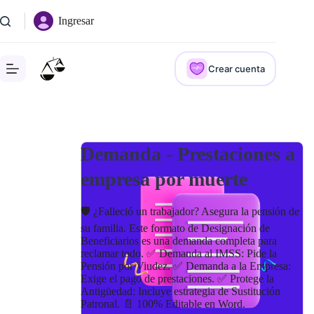
Saltar
al
Ingresar
contenido
Crear cuenta
Demanda - Prestaciones a
empresa por muerte
🛡️ ¿Falleció un trabajador? Asegura la pensión de
su familia. Este formato de Designación de
Beneficiarios es una demanda completa para
reclamar todo. ✅ Demanda al IMSS: Pide la
Pensión por Viudez. ✅ Demanda a la Empresa:
Exige el pago de prestaciones. ✅ Protege la
Antigüedad: Incluye estrategia de Sustitución
Patronal. 📄 100% Editable en Word.